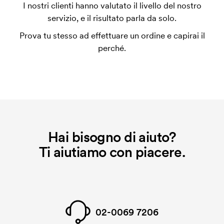
L'impianto stampa è un tipo di impianto che si
I nostri clienti hanno valutato il livello del nostro
utilizza al momento della stampa. Dobbiamo creare
servizio, e il risultato parla da solo.
un impianto stampa per ogni colore da stampare. Se
Prova tu stesso ad effettuare un ordine e capirai il
ripeti lo stesso ordine, questo costo non viene più
perché.
applicato.
Hai bisogno di aiuto?
Ti aiutiamo con piacere.
02-0069 7206