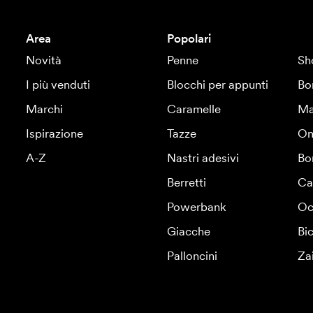
Area
Popolari
Novità
Penne
Sh
I più venduti
Blocchi per appunti
Bo
Marchi
Caramelle
Ma
Ispirazione
Tazze
Om
A-Z
Nastri adesivi
Bo
Berretti
Ca
Powerbank
Oc
Giacche
Bic
Palloncini
Za