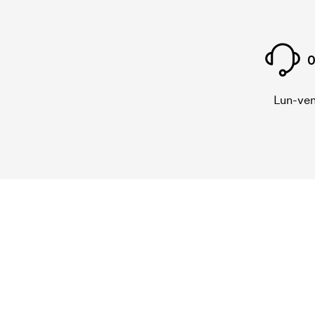
0
Lun-ven