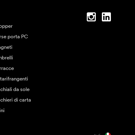
opper
rse porta PC
gneti
brelli
rracce
tarifrangenti
chiali da sole
chieri di carta
ini