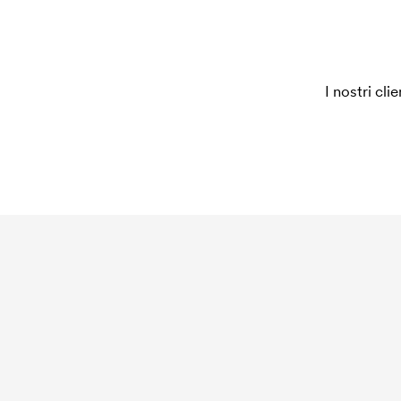
ripeti lo stesso ordine.
I nostri cli