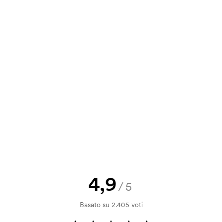
e. È molto semplice da usare ed è lì
va, puoi inviare il tuo ordine a
a e il nostro preventivo prima che
a bozza di stampa? Inviaci il tuo logo
a.
la verifica della solvibilità. La
ssibile pagare con carta.
4,9
/5
 la personalizzazione. Il costo iniziale
Basato su 2.405 voti
le. Questo costo si applica anche se