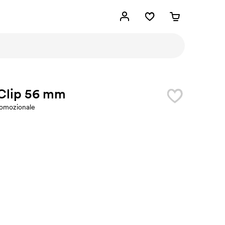
 Clip 56 mm
romozionale