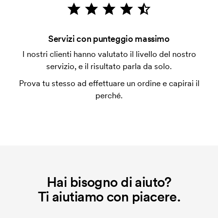
emessa a spedizione avvenuta. È possibile pagare
con carta.
Che cos'è il costo iniziale?
Servizi con punteggio massimo
Per alcuni prodotti si applica un costo iniziale per la
I nostri clienti hanno valutato il livello del nostro
personalizzazione. Il costo iniziale è necessario per
servizio, e il risultato parla da solo.
coprire le spese del setup iniziale. Questo costo si
Prova tu stesso ad effettuare un ordine e capirai il
applica anche se ripeti lo stesso ordine.
perché.
Hai bisogno di aiuto?
Ti aiutiamo con piacere.