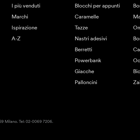
I più venduti
Blocchi per appunti
Bo
Marchi
Caramelle
Ma
Ispirazione
Tazze
Om
A-Z
Nastri adesivi
Bo
Berretti
Ca
Powerbank
Oc
Giacche
Bic
Palloncini
Za
159 Milano. Tel: 02-0069 7206.