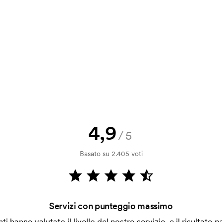
a e il nostro preventivo prima che
a bozza di stampa? Inviaci il tuo logo
a.
la verifica della solvibilità. La
ssibile pagare con carta.
4,9
/5
 la personalizzazione. Il costo iniziale
Basato su 2.405 voti
le. Questo costo si applica anche se
Servizi con punteggio massimo
enti hanno valutato il livello del nostro servizio, e il risultato p